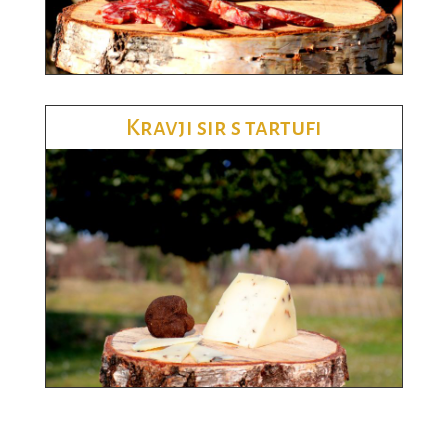
Kravji sir s tartufi