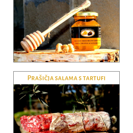
Prašičja salama s tartufi