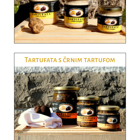
Tartufata s črnim tartufom